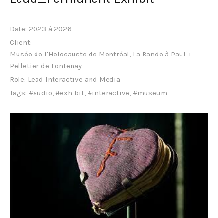
Date:
2023 à 2026
Client:
Musée de l'Holocauste de Montréal, La Bande à Paul +
Pelletier de Fontenay
Role:
Lead Interactive and Media
Tags:
#audio
,
#exhibit
,
#interactive
,
#museum