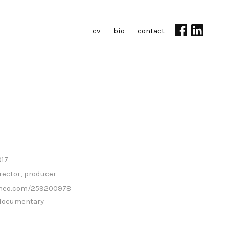
cv
bio
contact
017
rector, producer
meo.com/259200978
documentary